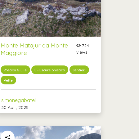
Monte Matajur da Monte
724
Maggiore
views
Prealpi Giulie
E - Escursionistico
Sentieri
Vette
simonegabatel
30 Apr , 2025