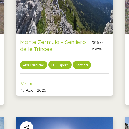
Monte Zermula – Sentiero
594
delle Trincee
views
Alpi Carniche
EE - Esperti
Sentieri
Virtualp
19 Ago , 2025