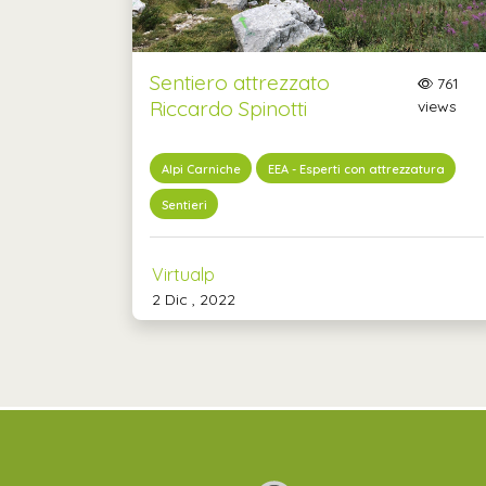
Sentiero attrezzato
761
Riccardo Spinotti
views
Alpi Carniche
EEA - Esperti con attrezzatura
Sentieri
Virtualp
2 Dic , 2022