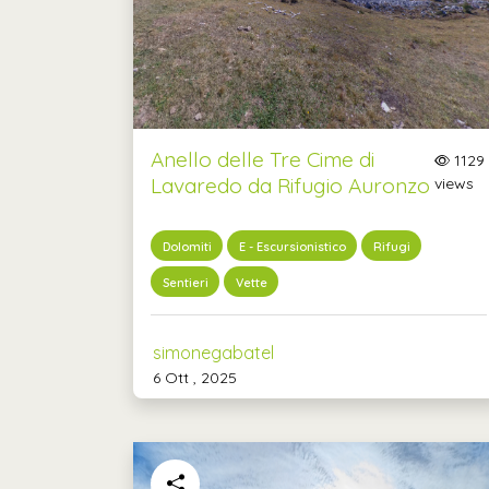
Anello delle Tre Cime di
1129
Lavaredo da Rifugio Auronzo
views
Dolomiti
E - Escursionistico
Rifugi
Sentieri
Vette
simonegabatel
6 Ott , 2025