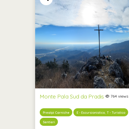
Monte Pala Sud da Pradis
764 views
,
Prealpi Carniche
E - Escursionistico
T - Turistico
Sentieri