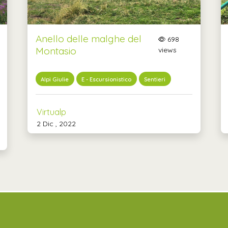
Anello delle malghe del
698
Montasio
views
Alpi Giulie
E - Escursionistico
Sentieri
Virtualp
2 Dic , 2022