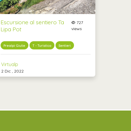
Escursione al sentiero Ta
727
Lipa Pot
views
Prealpi Giulie
T - Turistico
Sentieri
Virtualp
2 Dic , 2022