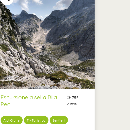
Escursione a sella Bila
755
Pec
views
Alpi Giulie
T - Turistico
Sentieri