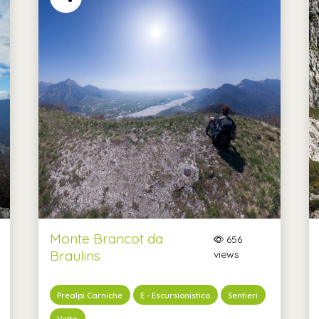
Monte Brancot da
656
Braulins
views
Prealpi Carniche
E - Escursionistico
Sentieri
Vette