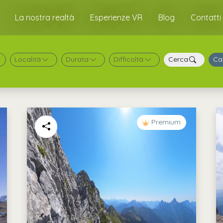
La nostra realtà
Esperienze VR
Blog
Contatti
Località
Durata
Difficoltà
Cerca
Ca
Premium