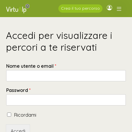
Crea il tuo percorso
Accedi per visualizzare i
percori a te riservati
Nome utente o email
*
Password
*
*
R
Ricordami
u
i
t
c
e
Accedi
o