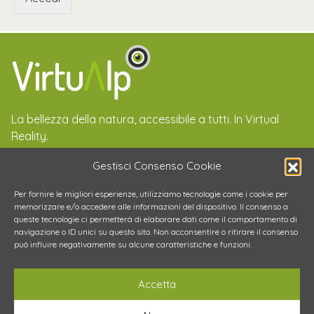
n
r
t
d
e
a
*
m
i
La bellezza della natura, accessibile a tutti. In Virtual
Reality.
Email
LinkedIn
Instagram
Gestisci Consenso Cookie
Per fornire le migliori esperienze, utilizziamo tecnologie come i cookie per
memorizzare e/o accedere alle informazioni del dispositivo. Il consenso a
queste tecnologie ci permetterà di elaborare dati come il comportamento di
navigazione o ID unici su questo sito. Non acconsentire o ritirare il consenso
Iscrivedomi alla Newsletter accetto i termini e le
può influire negativamente su alcune caratteristiche e funzioni.
condizioni della privacy policy
Accetta