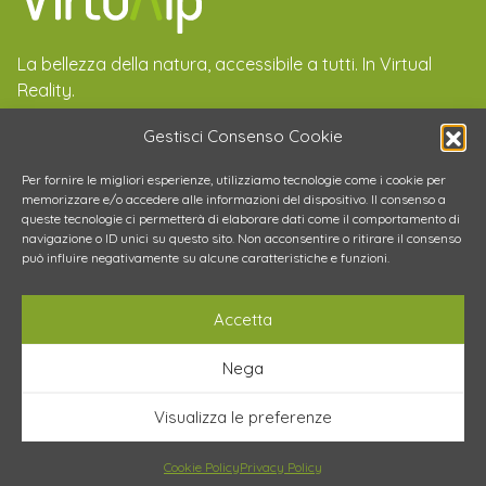
La bellezza della natura, accessibile a tutti. In Virtual
Reality.
Email
LinkedIn
Instagram
Gestisci Consenso Cookie
Per fornire le migliori esperienze, utilizziamo tecnologie come i cookie per
memorizzare e/o accedere alle informazioni del dispositivo. Il consenso a
queste tecnologie ci permetterà di elaborare dati come il comportamento di
navigazione o ID unici su questo sito. Non acconsentire o ritirare il consenso
Iscrivedomi alla Newsletter accetto i termini e le
può influire negativamente su alcune caratteristiche e funzioni.
condizioni della privacy policy
Accetta
Nega
Visualizza le preferenze
© Copyright 2025 di VirtuAlp srls
Privacy policy
-
Cookie policy
-
Credits
Cookie Policy
Privacy Policy