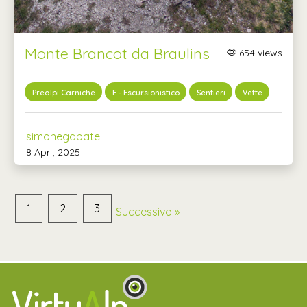
Monte Brancot da Braulins
654 views
Prealpi Carniche
E - Escursionistico
Sentieri
Vette
simonegabatel
8 Apr , 2025
1
2
3
Successivo »