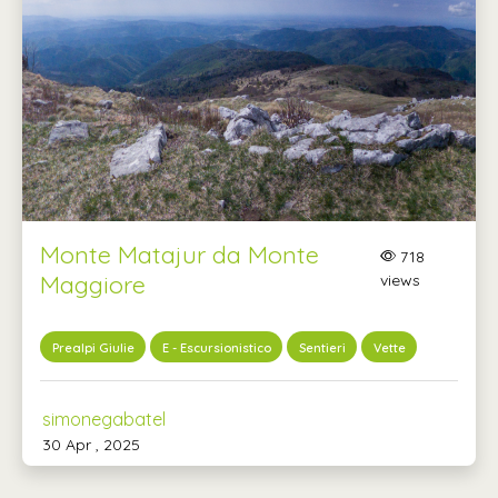
Monte Matajur da Monte
718
Maggiore
views
Prealpi Giulie
E - Escursionistico
Sentieri
Vette
simonegabatel
30 Apr , 2025