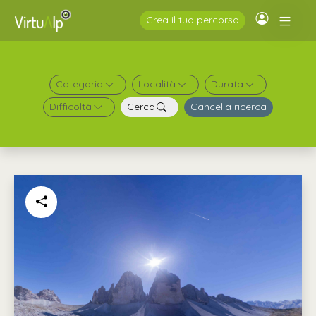
Crea il tuo percorso
Categoria
Località
Durata
Difficoltà
Cerca
Cancella ricerca