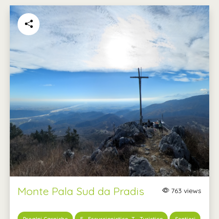
Monte Pala Sud da Pradis
763 views
,
Prealpi Carniche
E - Escursionistico
T - Turistico
Sentieri