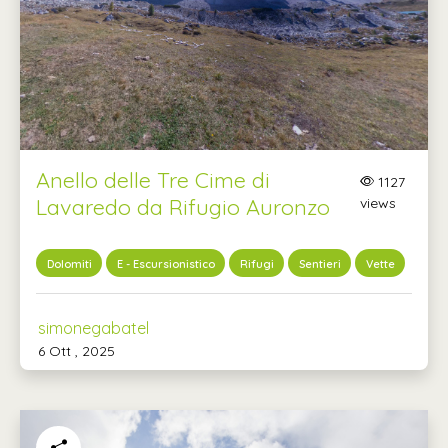
Anello delle Tre Cime di
1127
Lavaredo da Rifugio Auronzo
views
Dolomiti
E - Escursionistico
Rifugi
Sentieri
Vette
simonegabatel
6 Ott , 2025