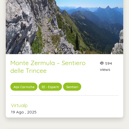
Monte Zermula – Sentiero
594
delle Trincee
views
Alpi Carniche
EE - Esperti
Sentieri
Virtualp
19 Ago , 2025