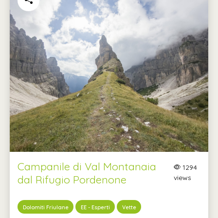
Campanile di Val Montanaia
1294
dal Rifugio Pordenone
views
Dolomiti Friulane
EE - Esperti
Vette