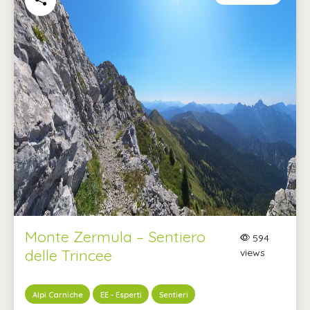
Monte Zermula – Sentiero
594
delle Trincee
views
Alpi Carniche
EE - Esperti
Sentieri