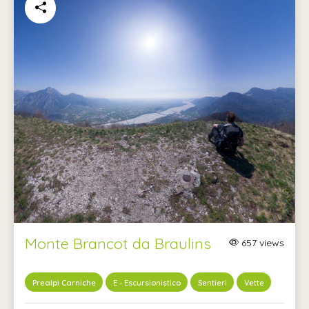
Monte Brancot da Braulins
657 views
Prealpi Carniche
E - Escursionistico
Sentieri
Vette