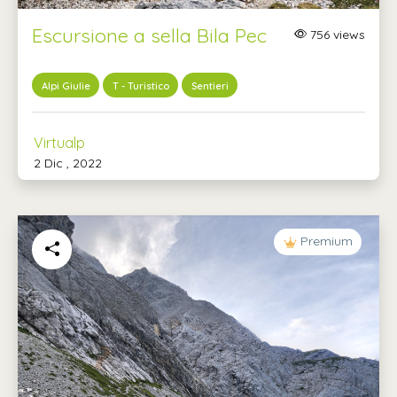
Escursione a sella Bila Pec
756 views
Alpi Giulie
T - Turistico
Sentieri
Virtualp
2 Dic , 2022
Premium