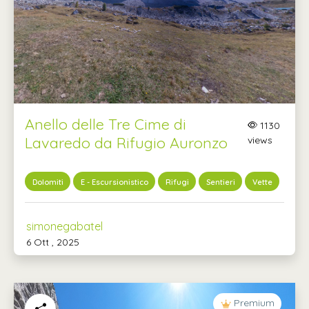
Anello delle Tre Cime di
1130
Lavaredo da Rifugio Auronzo
views
Dolomiti
E - Escursionistico
Rifugi
Sentieri
Vette
simonegabatel
6 Ott , 2025
Premium