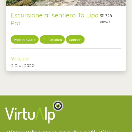
Escursione al sentiero Ta Lipa
728
Pot
views
Prealpi Giulie
T - Turistico
Sentieri
Virtualp
2 Dic , 2022
La bellezza della natura, accessibile a tutti. In Virtual