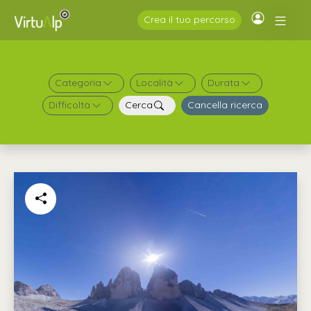
Crea il tuo percorso
Categoria
Località
Durata
Difficoltà
Cerca
Cancella ricerca