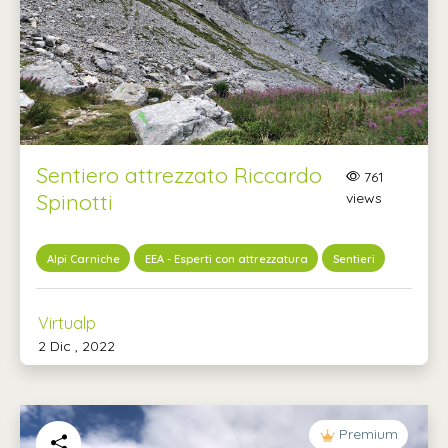
Sentiero attrezzato Riccardo
761
Spinotti
views
Alpi Carniche
EEA - Esperti con attrezzatura
Sentieri
Virtualp
2 Dic , 2022
Premium