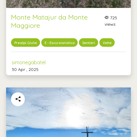
Monte Matajur da Monte
725
Maggiore
views
Prealpi Giulie
E - Escursionistico
Sentieri
Vette
simonegabatel
30 Apr , 2025