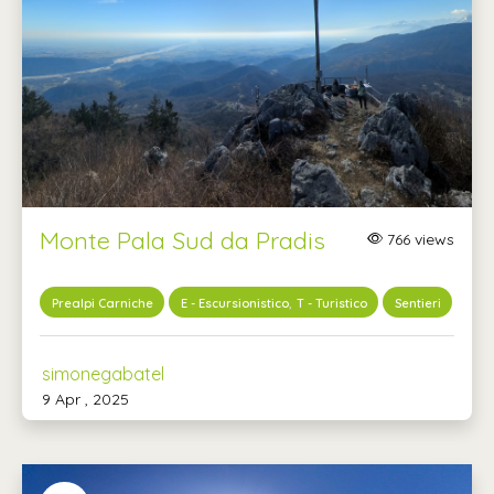
Monte Pala Sud da Pradis
766 views
,
Prealpi Carniche
E - Escursionistico
T - Turistico
Sentieri
simonegabatel
9 Apr , 2025