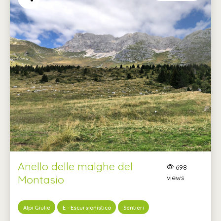
Anello delle malghe del
698
Montasio
views
Alpi Giulie
E - Escursionistico
Sentieri