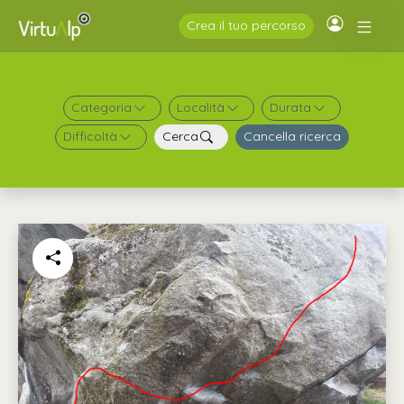
Crea il tuo percorso
Categoria
Località
Durata
Difficoltà
Cerca
Cancella ricerca