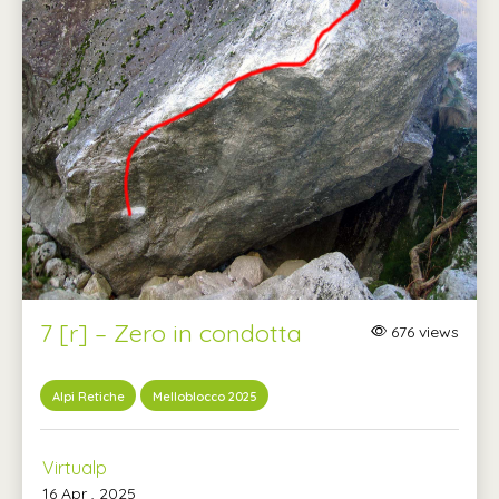
7 [r] – Zero in condotta
676 views
Alpi Retiche
Melloblocco 2025
Virtualp
16 Apr , 2025