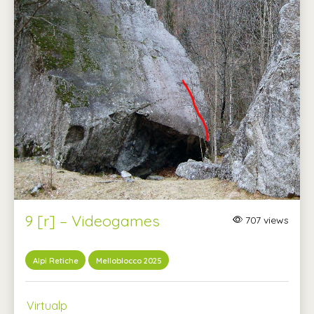
9 [r] – Videogames
707 views
Alpi Retiche
Melloblocco 2025
Virtualp