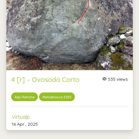
4 [r] – Ovosodo Corto
535 views
Alpi Retiche
Melloblocco 2025
Virtualp
16 Apr , 2025