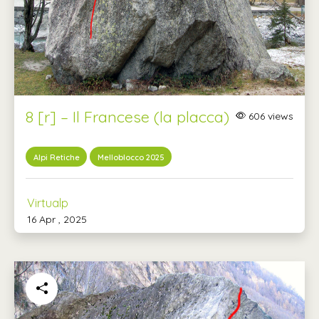
8 [r] – Il Francese (la placca)
606 views
Alpi Retiche
Melloblocco 2025
Virtualp
16 Apr , 2025