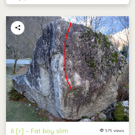
6 [r] – Fat boy slim
575 views