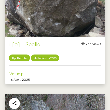
1 [o] – Spalla
733 views
Alpi Retiche
Melloblocco 2025
Virtualp
16 Apr , 2025