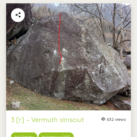
3 [r] – Vermuth strisciut
632 views
Alpi Retiche
Melloblocco 2025