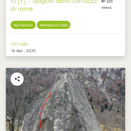
10 [r] – Spigolo della carrozza
665
di rame
views
Alpi Retiche
Melloblocco 2025
Virtualp
16 Apr , 2025